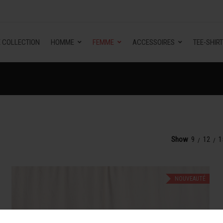
 COLLECTION
HOMME
FEMME
ACCESSOIRES
TEE-SHIRT
Show
9
12
1
NOUVEAUTÉ