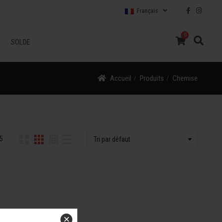
Français
0
SOLDE
Accueil
Produits
Chemise
5
Tri par défaut
×