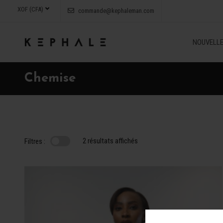
XOF (CFA)
commande@kephaleman.com
NOUVELLE
Chemise
2 résultats affichés
Filtres :