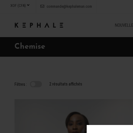
XOF (CFA)
commande@kephaleman.com
NOUVELLE
Chemise
2 résultats affichés
Filtres :