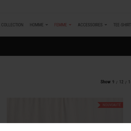
 COLLECTION
HOMME
FEMME
ACCESSOIRES
TEE-SHIRT
Show
9
12
1
NOUVEAUTÉ