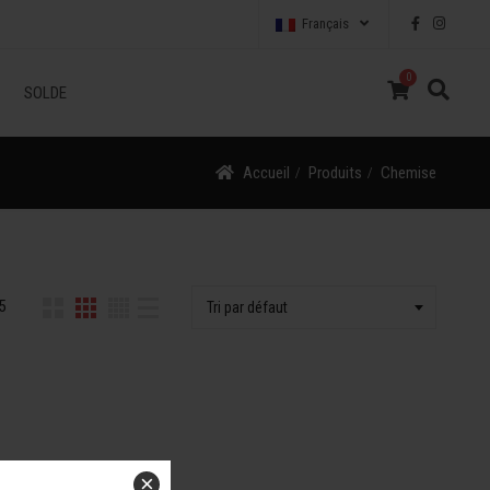
Français
0
SOLDE
Accueil
Produits
Chemise
5
Tri par défaut
×